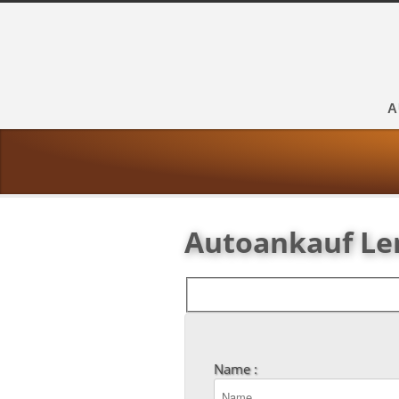
A
Autoankauf Le
Name :