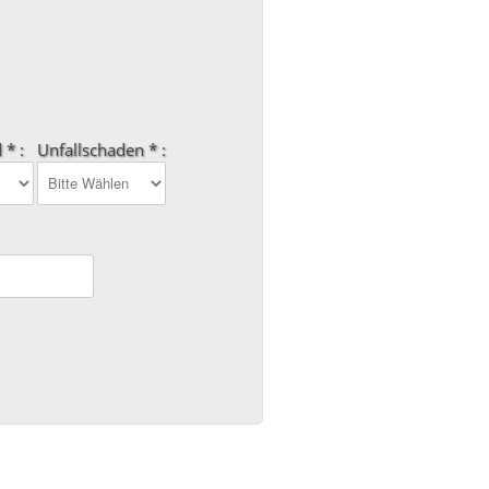
 * :
Unfallschaden * :