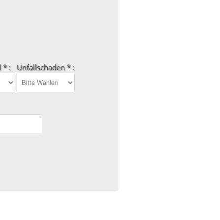
 * :
Unfallschaden * :