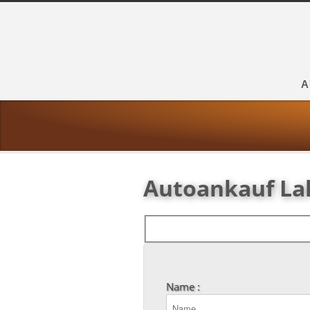
A
Autoankauf La
Name :