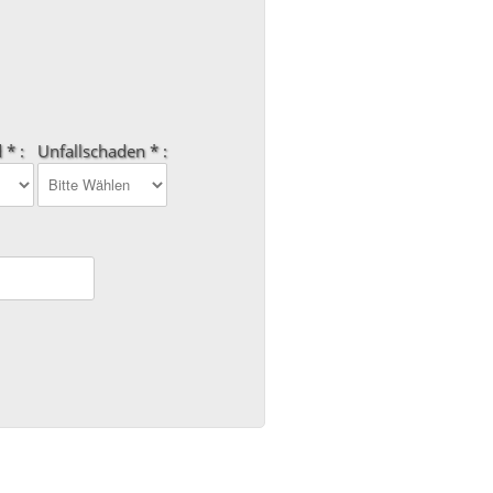
 * :
Unfallschaden * :