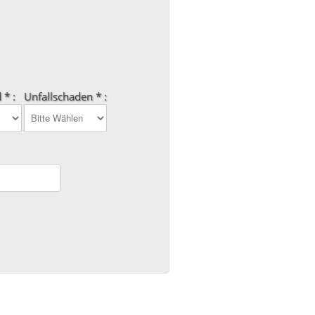
 * :
Unfallschaden * :